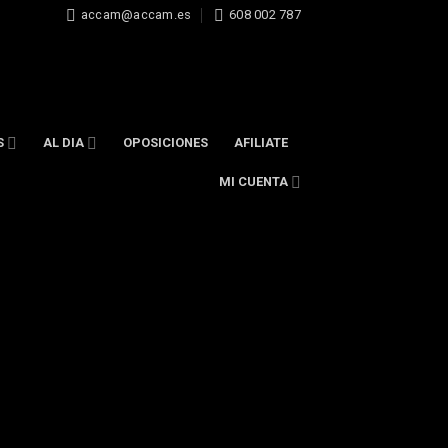
accam@accam.es
608 002 787
S
AL DIA
OPOSICIONES
AFILIATE
MI CUENTA