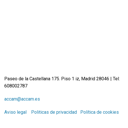
Cádiz
Las Palmas
Santa Cruz de Tenerife
Paseo de la Castellana 175. Piso 1 iz, Madrid 28046 | Tel:
608002787
accam@accam.es
Aviso legal
Politicas de privacidad
Política de cookies