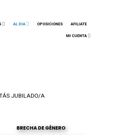
accam@accam.es
608 002 787
S
AL DIA
OPOSICIONES
AFILIATE
MI CUENTA
TÁS JUBILADO/A
BRECHA DE GÉNERO