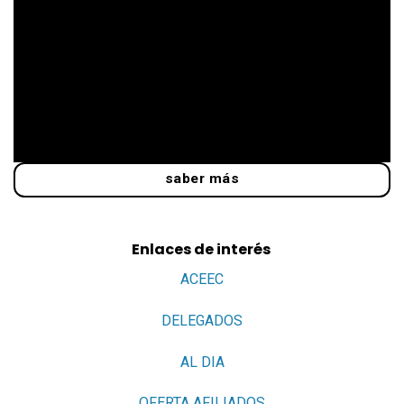
saber más
Enlaces de interés
ACEEC
DELEGADOS
AL DIA
OFERTA AFILIADOS