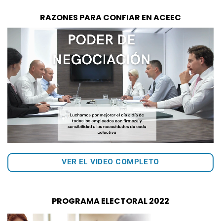
RAZONES PARA CONFIAR EN ACEEC
VER EL VIDEO COMPLETO
PROGRAMA ELECTORAL 2022