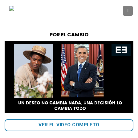
Skip
to
content
POR EL CAMBIO
VER EL VIDEO COMPLETO