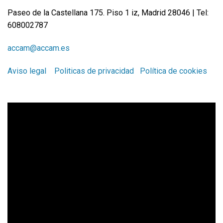
Paseo de la Castellana 175. Piso 1 iz, Madrid 28046 | Tel:
608002787
accam@accam.es
Aviso legal
Politicas de privacidad
Política de cookies