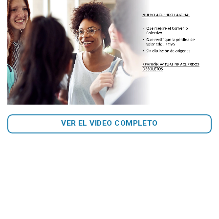
VER EL VIDEO COMPLETO