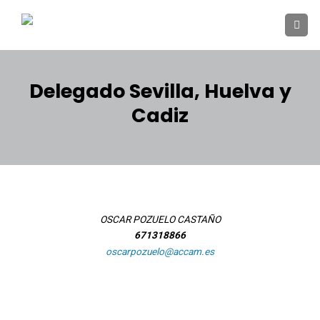
Skip
to
content
Delegado Sevilla, Huelva y
Cadiz
OSCAR POZUELO CASTAÑO
671318866
oscarpozuelo@accam.es