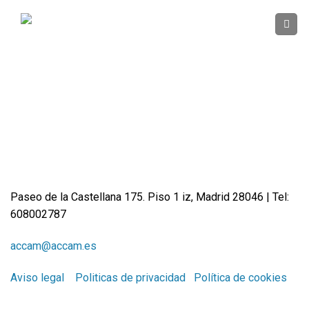
Skip
to
content
Paseo de la Castellana 175. Piso 1 iz, Madrid 28046 | Tel:
608002787
accam@accam.es
Aviso legal
Politicas de privacidad
Política de cookies