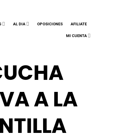
accam@accam.es
608 002 787
S
AL DIA
OPOSICIONES
AFILIATE
MI CUENTA
CUCHA
VA A LA
NTILLA