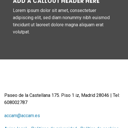
ADD A CALLOUT HEADER HERE
Lorem ipsum dolor sit amet, consectetuer
adipiscing elit, sed diam nonummy nibh euismod
tincidunt ut laoreet dolore magna aliquam erat
volutpat.
Paseo de la Castellana 175. Piso 1 iz, Madrid 28046 | Tel:
608002787
accam@accam.es