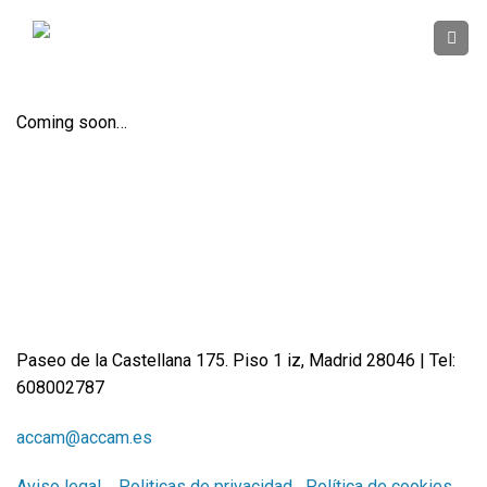
Skip
to
content
Coming soon…
Paseo de la Castellana 175. Piso 1 iz, Madrid 28046 | Tel:
608002787
accam@accam.es
Aviso legal
Politicas de privacidad
Política de cookies