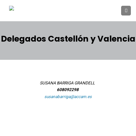
Skip
to
content
Delegados Castellón y Valencia
SUSANA BARRIGA GRANDELL
608092298
susanabarriga@accam.es