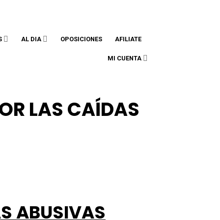
accam@accam.es
608 002 787
S
AL DIA
OPOSICIONES
AFILIATE
MI CUENTA
OR LAS CAÍDAS
S ABUSIVAS