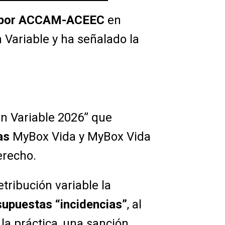
por
ACCAM-ACEEC
en
 Variable y ha señalado la
ón Variable 2026” que
as
MyBox Vida y MyBox Vida
erecho.
tribución variable la
supuestas “incidencias”
, al
la práctica, una sanción